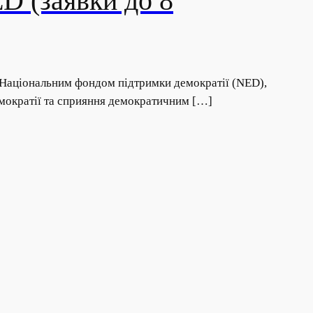
D (заявки до 8
 Національним фондом підтримки демократії (NED),
мократії та сприяння демократичним […]