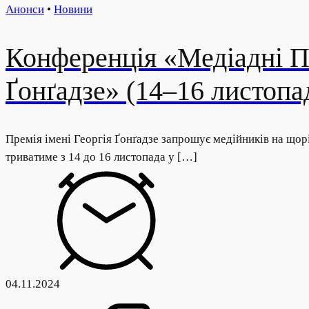
Анонси
•
Новини
Конференція «Медіадні Пр
Ґонґадзе» (14–16 листопа
Премія імені Георгія Ґонґадзе запрошує медійників на щор
триватиме з 14 до 16 листопада у […]
04.11.2024