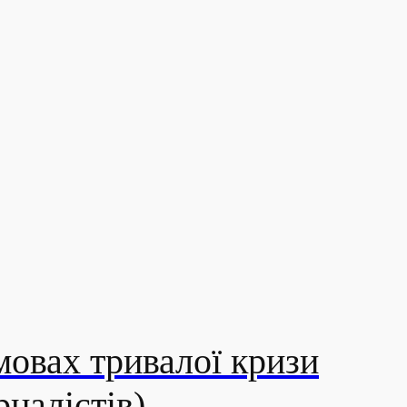
мовах тривалої кризи
налістів)