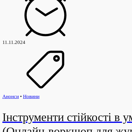
11.11.2024
Анонси
•
Новини
Інструменти стійкості в у
(Онлайн-воркшоп для жур