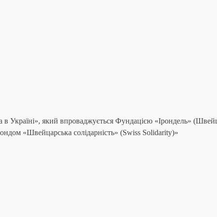
а в Україні», який впроваджується Фундацією «Ірондель» (Швейц
Фондом «Швейцарська солідарність» (Swiss Solidarity)»