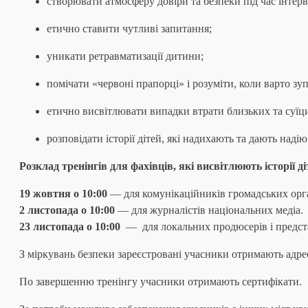
створювати атмосферу довіри та безпеки під час інтерв
етично ставити чутливі запитання;
уникати ретравматизації дитини;
помічати «червоні прапорці» і розуміти, коли варто зу
етично висвітлювати випадки втрати близьких та суїци
розповідати історії дітей, які надихають та дають надію
Розклад тренінгів для фахівців, які висвітлюють історії ді
19 жовтня о 10:00
— для комунікаційників громадських орган
2 листопада о 10:00
— для журналістів національних медіа.
23 листопада о 10:00
— для локальних продюсерів і предста
З міркувань безпеки зареєстровані учасники отримають адре
По завершенню тренінгу учасники отримають сертифікати.