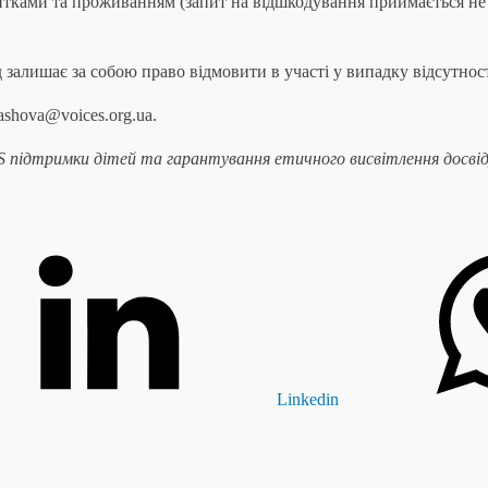
итками та проживанням (запит на відшкодування приймається не 
залишає за собою право відмовити в участі у випадку відсутност
ashova@voices.org.ua.
 підтримки дітей та гарантування етичного висвітлення досвіду 
Linkedin