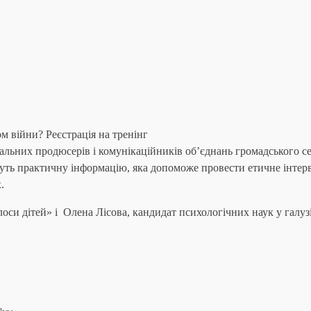
м війни? Реєстрація на тренінг
альних продюсерів і комунікаційників обʼєднань громадського се
дуть практичну інформацію, яка допоможе провести етичне інтерв
.
оси дітей» і Олена Лісова, кандидат психологічних наук у галуз