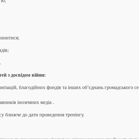
'ю;
пинитися;
дів;
.
тей з досвідом війни:
ізацій, благодійних фондів та інших обʼєднань громадського се
вників іноземних медіа .
су ближче до дати проведення тренінгу.