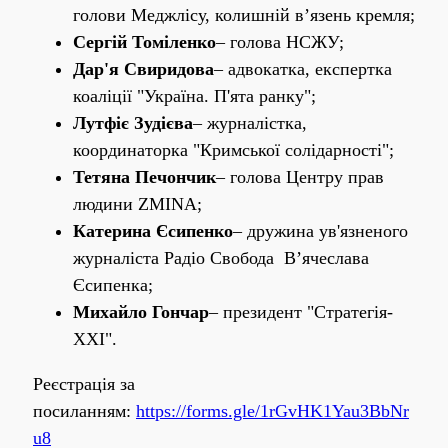
голови Меджлісу, колишній в’язень кремля;
Сергій Томіленко
– голова НСЖУ;
Дар'я Свиридова
– адвокатка, експертка
коаліції "Україна. П'ята ранку";
Лутфіє Зудієва
– журналістка,
координаторка "Кримської солідарності";
Тетяна Печончик
– голова Центру прав
людини ZMINA;
Катерина Єсипенко
– дружина ув'язненого
журналіста Радіо Свобода В’ячеслава
Єсипенка;
Михайло Гончар
– президент "Стратегія-
XXI".
Реєстрація за
посиланням:
https://forms.gle/1rGvHK1Yau3BbNr
u8