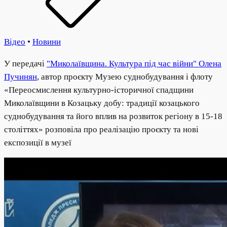
Відео
•
Новини
У передачі
"Миколаївщина. Культура під час війни" Олена
Пучинян
, автор проєкту Музею суднобудування і флоту
«Переосмислення культурно-історичної спадщини
Миколаївщини в Козацьку добу: традиції козацького
суднобудування та його вплив на розвиток регіону в 15-18
століттях» розповіла про реалізацію проєкту та нові
експозиції в музеї